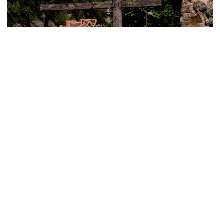
Hillestad Galleri
Et kunstgalleri i hjertet av Destinasjon Hillestad.
Her finner man resepsjonen til Hillestad
Feriesenter, samt vår gallerikafé, galleributikk og
lekepark.
Les mer >