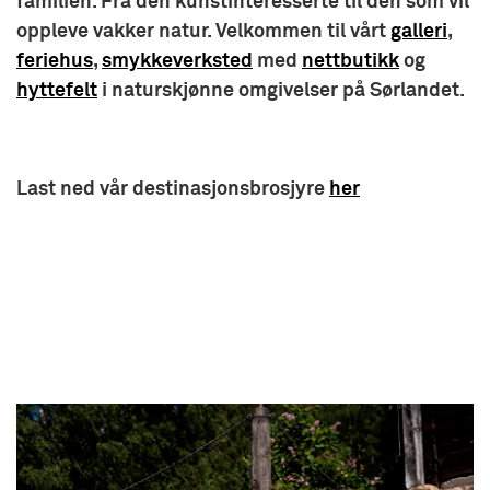
familien. Fra den kunstinteresserte til den som vil
oppleve vakker natur. Velkommen til vårt
galleri
,
feriehus
,
smykkeverksted
med
nettbutikk
og
hyttefelt
i naturskjønne omgivelser på Sørlandet.
Last ned vår destinasjonsbrosjyre
her