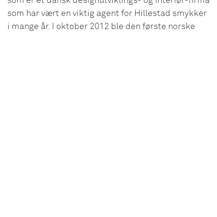
som er et dansk designutviklings- og interiør-firma
som har vært en viktig agent for Hillestad smykker
i mange år. I oktober 2012 ble den første norske
Broste Copenhagen butikken åpnet i Arendal.
Hillestad Galleri har ca.13 000 besøkende i året. I
dag er det 7 fulltidsansatte i virksomheten.
I jubileumsåret 2015 kunne Hillestad smykker feire
50 år og Hillestad Galleri 30 år.
Hillestad ligger i naturskjønne omgivelser i Tovdal i
Åmli kommune i Aust-Agder. Det er ei lita bygd
mellom Setesdal og Telemark. Tovdalselva renner
gjennom hele dalen og munner ut i Topdalsfjorden
ved Kristiansand. Det er fjell på begge sider som
strekker seg opp mot 860 moh. Det er vanligvis
stabile vinterforhold og varme somrer.